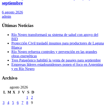
septiembre
6 agosto 2026
admin
Últimas Noticias
Río Negro transformará su sistema de salud con apoyo del
BID
Protección Civil trasladó insumos para productores de Laguna
Blanca
Río Negro refuerza controles y prevención en las grandes
obras energéticas
Tren Patagónico habilitó la venta de pasajes para septiembre
Empresas líderes estadounidenses ponen el foco en Argentina
y en Río Negro
Archivo
agosto 2026
L
M
X
J
V
S
D
1
2
3
4
5
6
7
8
9