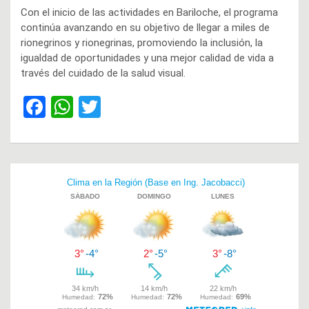
Con el inicio de las actividades en Bariloche, el programa
continúa avanzando en su objetivo de llegar a miles de
rionegrinos y rionegrinas, promoviendo la inclusión, la
igualdad de oportunidades y una mejor calidad de vida a
través del cuidado de la salud visual.
F
W
T
a
h
wi
ce
at
tt
b
s
er
Navegación
o
A
de
o
p
entradas
k
p