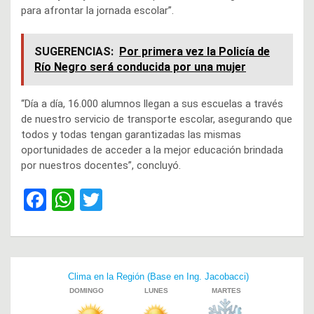
para afrontar la jornada escolar”.
SUGERENCIAS:
Por primera vez la Policía de
Río Negro será conducida por una mujer
“Día a día, 16.000 alumnos llegan a sus escuelas a través
de nuestro servicio de transporte escolar, asegurando que
todos y todas tengan garantizadas las mismas
oportunidades de acceder a la mejor educación brindada
por nuestros docentes”, concluyó.
F
W
T
a
h
wi
ce
at
tt
b
s
er
Navegación
o
A
de
o
p
entradas