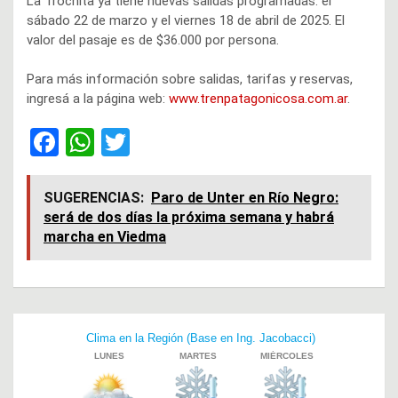
La Trochita ya tiene nuevas salidas programadas: el
sábado 22 de marzo y el viernes 18 de abril de 2025. El
valor del pasaje es de $36.000 por persona.
Para más información sobre salidas, tarifas y reservas,
ingresá a la página web:
www.trenpatagonicosa.com.ar
.
F
W
T
a
h
wi
ce
at
tt
SUGERENCIAS:
Paro de Unter en Río Negro:
será de dos días la próxima semana y habrá
b
s
er
marcha en Viedma
o
A
o
p
k
p
Navegación
de
entradas