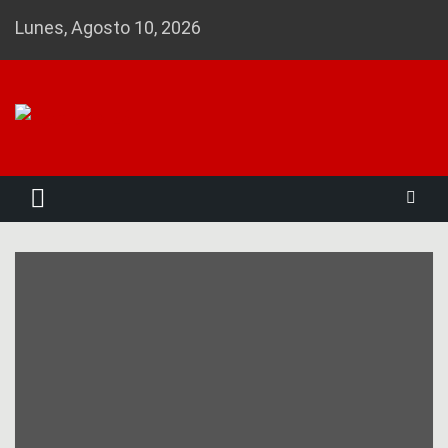
Skip
Lunes, Agosto 10, 2026
to
content
Noticias 23