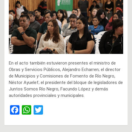
En el acto también estuvieron presentes el ministro de
Obras y Servicios Públicos, Alejandro Echarren; el director
de Municipios y Comisiones de Fomento de Río Negro,
Néstor Ayuelef; el presidente del bloque de legisladores de
Juntos Somos Río Negro, Facundo López y demás
autoridades provinciales y municipales.
F
W
T
a
h
wi
ce
at
tt