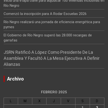
Inicia una etapa clave para adjudicar 100 viviendas inclusivas en
Río Negro
Comenzó la inscripción para A Rodar Escuelas 2026
Río Negro realizará una jornada de eficiencia energética para
pymes
El Gobierno de Río Negro superó las 28.000 recargas de
garrafas
JSRN Ratificó A López Como Presidente De La
Asamblea Y Facultó A La Mesa Ejecutiva A Definir
Alianzas
Archivo
FEBRERO 2025
L
M
X
J
V
S
D
1
2