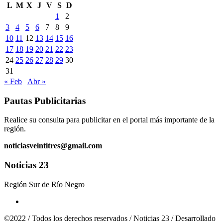
L
M
X
J
V
S
D
1
2
3
4
5
6
7
8
9
10
11
12
13
14
15
16
17
18
19
20
21
22
23
24
25
26
27
28
29
30
31
« Feb
Abr »
Pautas Publicitarias
Realice su consulta para publicitar en el portal más importante de la
región.
noticiasveintitres@gmail.com
Noticias 23
Región Sur de Río Negro
©2022 / Todos los derechos reservados / Noticias 23 / Desarrollado