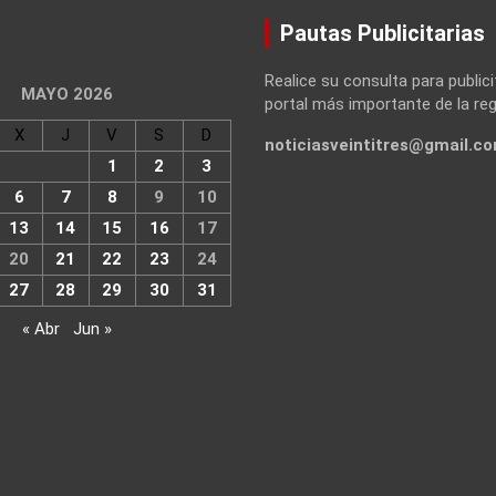
Pautas Publicitarias
Realice su consulta para publici
MAYO 2026
portal más importante de la reg
X
J
V
S
D
noticiasveintitres@gmail.c
1
2
3
6
7
8
9
10
13
14
15
16
17
20
21
22
23
24
27
28
29
30
31
« Abr
Jun »