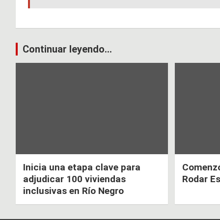
b
s
er
o
A
o
p
Navegación
Continuar leyendo...
k
p
de
entradas
Inicia una etapa clave para
Comenzó 
adjudicar 100 viviendas
Rodar E
inclusivas en Río Negro