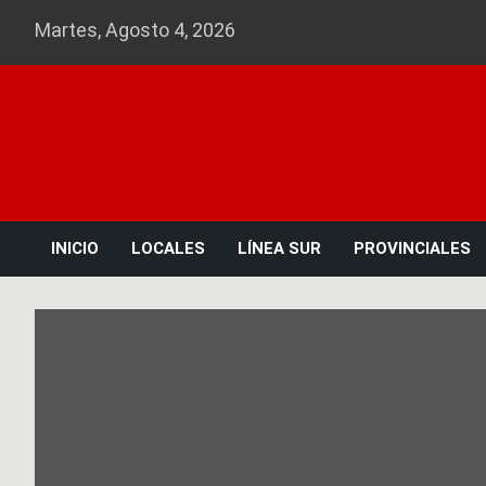
Skip
Martes, Agosto 4, 2026
to
content
INICIO
LOCALES
LÍNEA SUR
PROVINCIALES