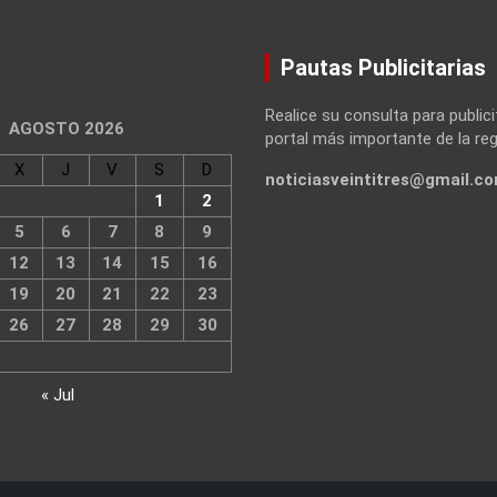
Pautas Publicitarias
Realice su consulta para publici
AGOSTO 2026
portal más importante de la reg
X
J
V
S
D
noticiasveintitres@gmail.c
1
2
5
6
7
8
9
12
13
14
15
16
19
20
21
22
23
26
27
28
29
30
« Jul