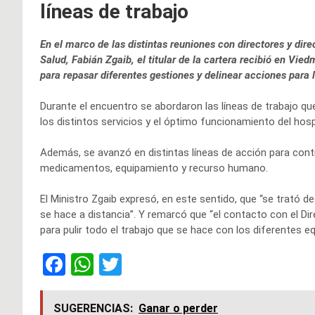
líneas de trabajo
En el marco de las distintas reuniones con directores y dire
Salud, Fabián Zgaib, el titular de la cartera recibió en Vie
para repasar diferentes gestiones y delinear acciones para l
Durante el encuentro se abordaron las líneas de trabajo qu
los distintos servicios y el óptimo funcionamiento del hos
Además, se avanzó en distintas líneas de acción para cont
medicamentos, equipamiento y recurso humano.
El Ministro Zgaib expresó, en este sentido, que “se trató d
se hace a distancia”. Y remarcó que “el contacto con el Dir
para pulir todo el trabajo que se hace con los diferentes eq
F
W
T
a
h
wi
ce
at
tt
SUGERENCIAS:
Ganar o perder