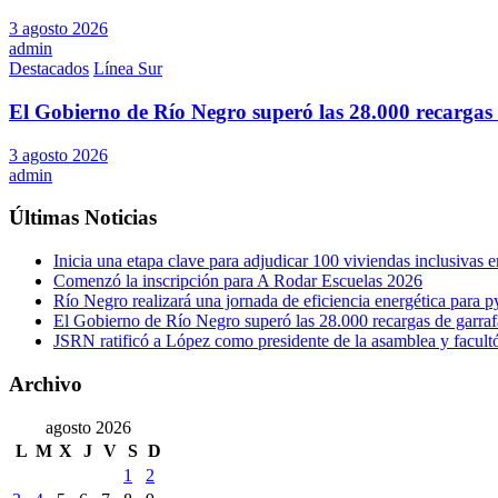
3 agosto 2026
admin
Destacados
Línea Sur
El Gobierno de Río Negro superó las 28.000 recargas 
3 agosto 2026
admin
Últimas Noticias
Inicia una etapa clave para adjudicar 100 viviendas inclusivas
Comenzó la inscripción para A Rodar Escuelas 2026
Río Negro realizará una jornada de eficiencia energética para 
El Gobierno de Río Negro superó las 28.000 recargas de garraf
JSRN ratificó a López como presidente de la asamblea y facultó 
Archivo
agosto 2026
L
M
X
J
V
S
D
1
2