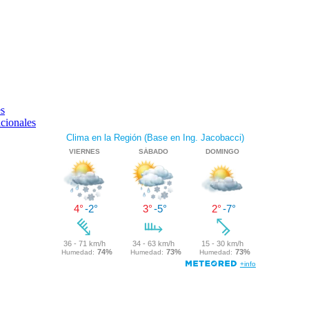
es
acionales