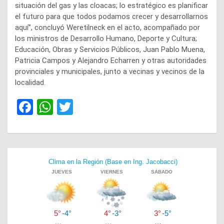
situación del gas y las cloacas; lo estratégico es planificar
el futuro para que todos podamos crecer y desarrollarnos
aquí”, concluyó Weretilneck en el acto, acompañado por
los ministros de Desarrollo Humano, Deporte y Cultura;
Educación, Obras y Servicios Públicos, Juan Pablo Muena,
Patricia Campos y Alejandro Echarren y otras autoridades
provinciales y municipales, junto a vecinas y vecinos de la
localidad.
F
W
T
a
h
wi
ce
at
tt
b
s
er
Navegación
o
A
de
o
p
entradas
k
p