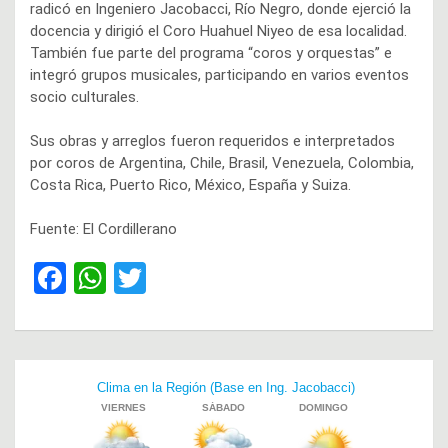
radicó en Ingeniero Jacobacci, Río Negro, donde ejerció la
docencia y dirigió el Coro Huahuel Niyeo de esa localidad.
También fue parte del programa “coros y orquestas” e
integró grupos musicales, participando en varios eventos
socio culturales.
Sus obras y arreglos fueron requeridos e interpretados
por coros de Argentina, Chile, Brasil, Venezuela, Colombia,
Costa Rica, Puerto Rico, México, España y Suiza.
Fuente: El Cordillerano
F
W
T
a
h
wi
ce
at
tt
b
s
er
Navegación
o
A
de
o
p
entradas