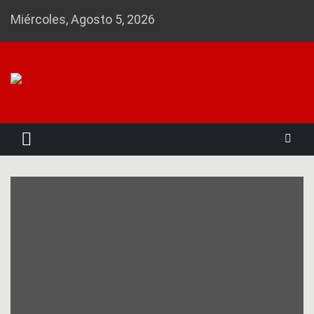
Skip
Miércoles, Agosto 5, 2026
to
content
Noticias 23