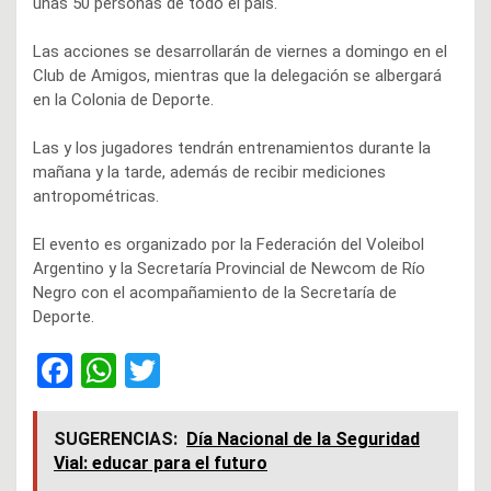
unas 50 personas de todo el país.
Las acciones se desarrollarán de viernes a domingo en el
Club de Amigos, mientras que la delegación se albergará
en la Colonia de Deporte.
Las y los jugadores tendrán entrenamientos durante la
mañana y la tarde, además de recibir mediciones
antropométricas.
El evento es organizado por la Federación del Voleibol
Argentino y la Secretaría Provincial de Newcom de Río
Negro con el acompañamiento de la Secretaría de
Deporte.
F
W
T
a
h
wi
ce
at
tt
SUGERENCIAS:
Día Nacional de la Seguridad
Vial: educar para el futuro
b
s
er