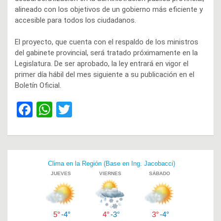
alineado con los objetivos de un gobierno más eficiente y
accesible para todos los ciudadanos.
El proyecto, que cuenta con el respaldo de los ministros
del gabinete provincial, será tratado próximamente en la
Legislatura. De ser aprobado, la ley entrará en vigor el
primer día hábil del mes siguiente a su publicación en el
Boletín Oficial.
F
W
T
a
h
wi
ce
at
tt
b
s
er
Navegación
o
A
de
o
p
entradas
k
p