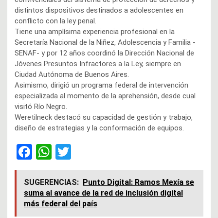
distintos dispositivos destinados a adolescentes en
conflicto con la ley penal.
Tiene una amplísima experiencia profesional en la
Secretaría Nacional de la Niñez, Adolescencia y Familia -
SENAF- y por 12 años coordinó la Dirección Nacional de
Jóvenes Presuntos Infractores a la Ley, siempre en
Ciudad Autónoma de Buenos Aires.
Asimismo, dirigió un programa federal de intervención
especializada al momento de la aprehensión, desde cual
visitó Río Negro.
Weretilneck destacó su capacidad de gestión y trabajo,
diseño de estrategias y la conformación de equipos.
F
W
T
a
h
wi
ce
at
tt
SUGERENCIAS:
Punto Digital: Ramos Mexía se
suma al avance de la red de inclusión digital
b
s
er
más federal del país
o
A