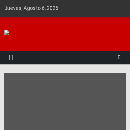
Skip
Jueves, Agosto 6, 2026
to
content
Noticias 23