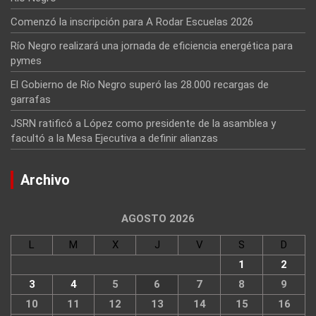
Comenzó la inscripción para A Rodar Escuelas 2026
Río Negro realizará una jornada de eficiencia energética para
pymes
El Gobierno de Río Negro superó las 28.000 recargas de
garrafas
JSRN ratificó a López como presidente de la asamblea y
facultó a la Mesa Ejecutiva a definir alianzas
Archivo
AGOSTO 2026
L
M
X
J
V
S
D
1
2
3
4
5
6
7
8
9
10
11
12
13
14
15
16