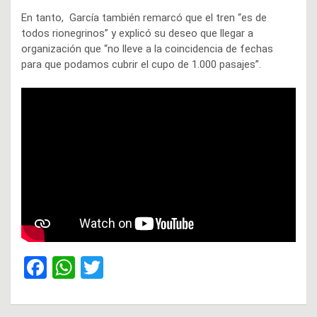
En tanto, García también remarcó que el tren “es de
todos rionegrinos” y explicó su deseo que llegar a
organización que “no lleve a la coincidencia de fechas
para que podamos cubrir el cupo de 1.000 pasajes”.
F
W
T
a
h
wi
ce
at
tt