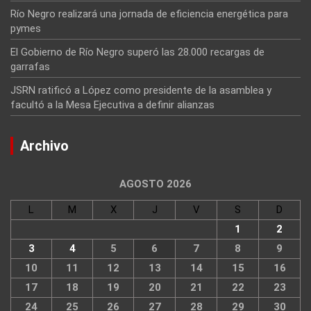
Río Negro realizará una jornada de eficiencia energética para
pymes
El Gobierno de Río Negro superó las 28.000 recargas de
garrafas
JSRN ratificó a López como presidente de la asamblea y
facultó a la Mesa Ejecutiva a definir alianzas
Archivo
AGOSTO 2026
L
M
X
J
V
S
D
1
2
3
4
5
6
7
8
9
10
11
12
13
14
15
16
17
18
19
20
21
22
23
24
25
26
27
28
29
30