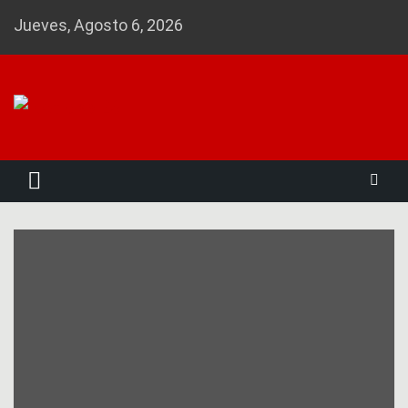
Skip
Jueves, Agosto 6, 2026
to
content
Noticias 23