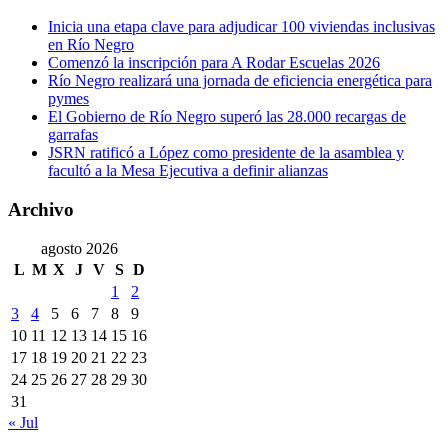
Inicia una etapa clave para adjudicar 100 viviendas inclusivas
en Río Negro
Comenzó la inscripción para A Rodar Escuelas 2026
Río Negro realizará una jornada de eficiencia energética para
pymes
El Gobierno de Río Negro superó las 28.000 recargas de
garrafas
JSRN ratificó a López como presidente de la asamblea y
facultó a la Mesa Ejecutiva a definir alianzas
Archivo
agosto 2026
L
M
X
J
V
S
D
1
2
3
4
5
6
7
8
9
10
11
12
13
14
15
16
17
18
19
20
21
22
23
24
25
26
27
28
29
30
31
« Jul