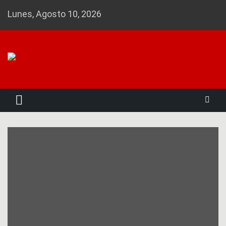
Skip
Lunes, Agosto 10, 2026
to
content
Noticias 23