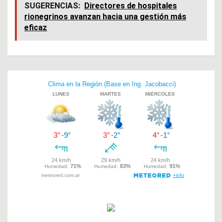
ce
at
tt
SUGERENCIAS:
Directores de hospitales
rionegrinos avanzan hacia una gestión más
b
s
er
eficaz
o
A
o
p
k
p
Navegación
de
entradas