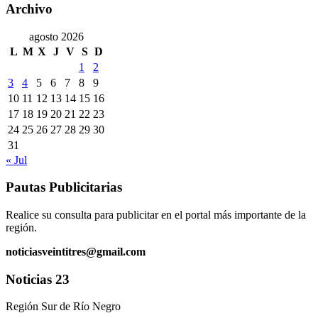
Archivo
agosto 2026
L
M
X
J
V
S
D
1
2
3
4
5
6
7
8
9
10
11
12
13
14
15
16
17
18
19
20
21
22
23
24
25
26
27
28
29
30
31
« Jul
Pautas Publicitarias
Realice su consulta para publicitar en el portal más importante de la
región.
noticiasveintitres@gmail.com
Noticias 23
Región Sur de Río Negro