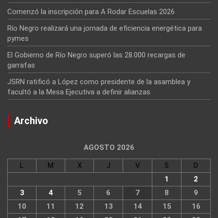
Comenzó la inscripción para A Rodar Escuelas 2026
Río Negro realizará una jornada de eficiencia energética para
pymes
El Gobierno de Río Negro superó las 28.000 recargas de
garrafas
JSRN ratificó a López como presidente de la asamblea y
facultó a la Mesa Ejecutiva a definir alianzas
Archivo
AGOSTO 2026
L
M
X
J
V
S
D
1
2
3
4
5
6
7
8
9
10
11
12
13
14
15
16