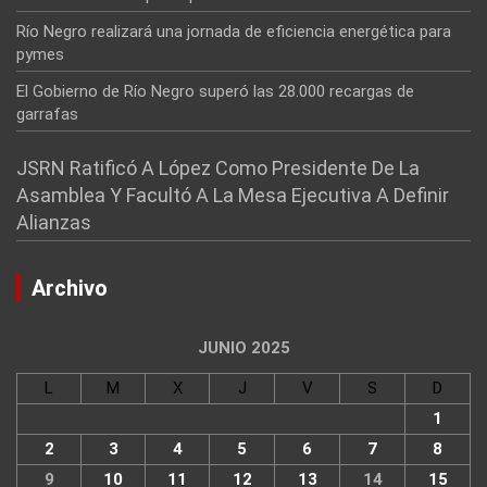
Río Negro realizará una jornada de eficiencia energética para
pymes
El Gobierno de Río Negro superó las 28.000 recargas de
garrafas
JSRN Ratificó A López Como Presidente De La
Asamblea Y Facultó A La Mesa Ejecutiva A Definir
Alianzas
Archivo
JUNIO 2025
L
M
X
J
V
S
D
1
2
3
4
5
6
7
8
9
10
11
12
13
14
15