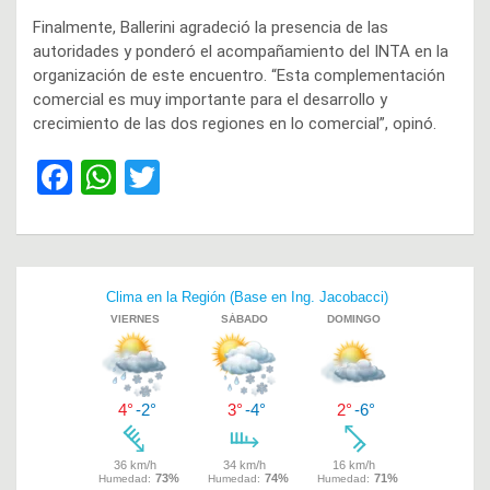
Finalmente, Ballerini agradeció la presencia de las
autoridades y ponderó el acompañamiento del INTA en la
organización de este encuentro. “Esta complementación
comercial es muy importante para el desarrollo y
crecimiento de las dos regiones en lo comercial”, opinó.
F
W
T
a
h
wi
ce
at
tt
b
s
er
Navegación
o
A
de
o
p
entradas
k
p