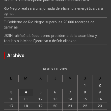
Río Negro realizará una jornada de eficiencia energética para
pymes
El Gobierno de Río Negro superó las 28.000 recargas de
garrafas
JSRN ratificó a López como presidente de la asamblea y
facultó a la Mesa Ejecutiva a definir alianzas
Archivo
AGOSTO 2026
L
M
X
J
V
S
D
1
2
3
4
5
6
7
8
9
10
11
12
13
14
15
16
17
18
19
20
21
22
23