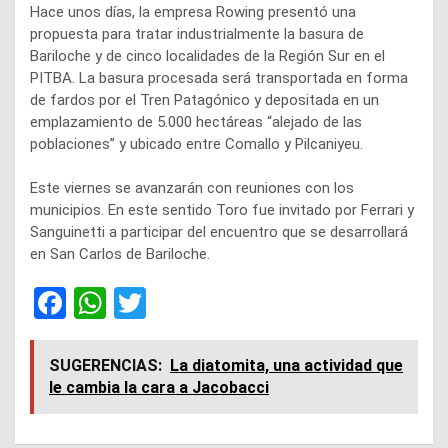
Hace unos días, la empresa Rowing presentó una
propuesta para tratar industrialmente la basura de
Bariloche y de cinco localidades de la Región Sur en el
PITBA. La basura procesada será transportada en forma
de fardos por el Tren Patagónico y depositada en un
emplazamiento de 5.000 hectáreas “alejado de las
poblaciones” y ubicado entre Comallo y Pilcaniyeu.
Este viernes se avanzarán con reuniones con los
municipios. En este sentido Toro fue invitado por Ferrari y
Sanguinetti a participar del encuentro que se desarrollará
en San Carlos de Bariloche.
F
W
T
a
h
wi
ce
at
tt
SUGERENCIAS:
La diatomita, una actividad que
le cambia la cara a Jacobacci
b
s
er
o
A