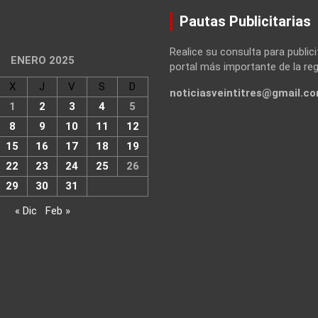
Pautas Publicitarias
Realice su consulta para publici
ENERO 2025
portal más importante de la reg
X
J
V
S
D
noticiasveintitres@gmail.c
1
2
3
4
5
8
9
10
11
12
15
16
17
18
19
22
23
24
25
26
29
30
31
« Dic
Feb »