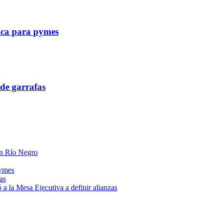
tica para pymes
de garrafas
 en Río Negro
pymes
as
a la Mesa Ejecutiva a definir alianzas