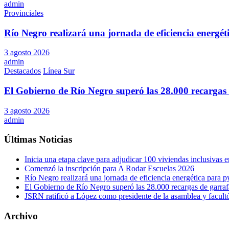
admin
Provinciales
Río Negro realizará una jornada de eficiencia energé
3 agosto 2026
admin
Destacados
Línea Sur
El Gobierno de Río Negro superó las 28.000 recargas 
3 agosto 2026
admin
Últimas Noticias
Inicia una etapa clave para adjudicar 100 viviendas inclusivas
Comenzó la inscripción para A Rodar Escuelas 2026
Río Negro realizará una jornada de eficiencia energética para 
El Gobierno de Río Negro superó las 28.000 recargas de garraf
JSRN ratificó a López como presidente de la asamblea y facultó 
Archivo