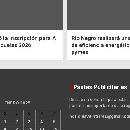
la inscripción para A
Río Negro realizará un
scuelas 2026
de eficiencia energéti
pymes
Pautas Publicitarias
Realice su consulta para publici
ENERO 2025
portal más importante de la reg
X
J
V
S
D
noticiasveintitres@gmail.c
1
2
3
4
5