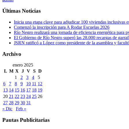
Últimas Noticias
Inicia una etapa clave para adjudicar 100 viviendas inclusivas
Comenzó la inscripción para A Rodar Escuelas 2026
Río Negro realizará una jornada de eficiencia energética para 
El Gobierno de Río Negro superó las 28.000 recargas de garraf
JSRN ratificó a López como presidente de la asamblea y facultó 
Archivo
enero 2025
L
M
X
J
V
S
D
1
2
3
4
5
6
7
8
9
10
11
12
13
14
15
16
17
18
19
20
21
22
23
24
25
26
27
28
29
30
31
« Dic
Feb »
Pautas Publicitarias