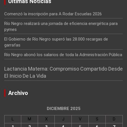
Últimas Noticias
Comenzó la inscripción para A Rodar Escuelas 2026
Río Negro realizará una jornada de eficiencia energética para
pymes
El Gobierno de Río Negro superó las 28.000 recargas de
garrafas
Río Negro abonó los salarios de toda la Administración Pública
Lactancia Materna: Compromiso Compartido Desde
El Inicio De La Vida
Archivo
DICIEMBRE 2025
L
M
X
J
V
S
D
1
2
3
4
5
6
7