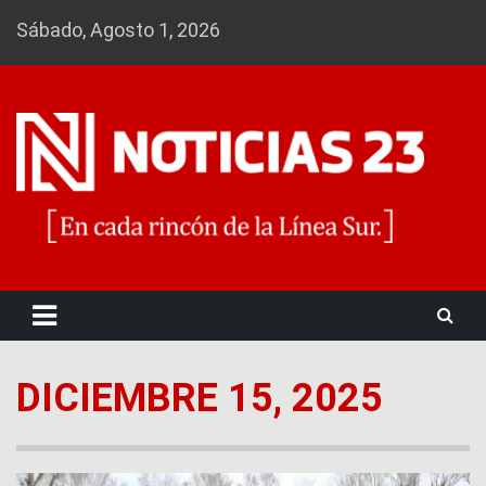
Skip
Sábado, Agosto 1, 2026
to
content
Noticias 23
DICIEMBRE 15, 2025