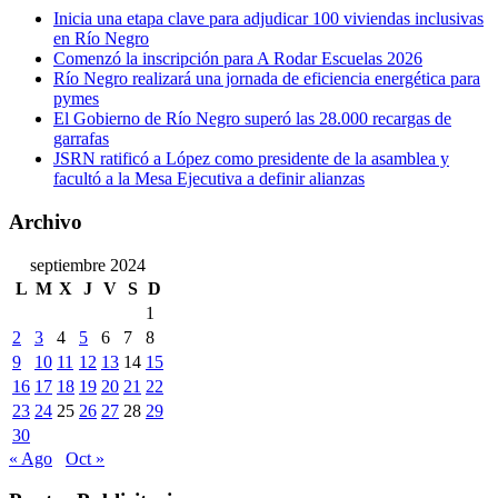
Inicia una etapa clave para adjudicar 100 viviendas inclusivas
en Río Negro
Comenzó la inscripción para A Rodar Escuelas 2026
Río Negro realizará una jornada de eficiencia energética para
pymes
El Gobierno de Río Negro superó las 28.000 recargas de
garrafas
JSRN ratificó a López como presidente de la asamblea y
facultó a la Mesa Ejecutiva a definir alianzas
Archivo
septiembre 2024
L
M
X
J
V
S
D
1
2
3
4
5
6
7
8
9
10
11
12
13
14
15
16
17
18
19
20
21
22
23
24
25
26
27
28
29
30
« Ago
Oct »