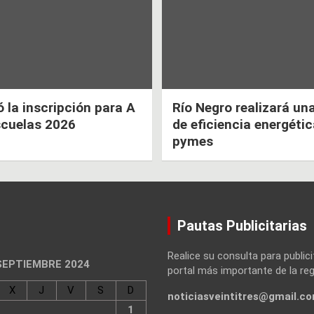
la inscripción para A
Río Negro realizará un
scuelas 2026
de eficiencia energéti
pymes
Pautas Publicitarias
Realice su consulta para publici
SEPTIEMBRE 2024
portal más importante de la reg
X
J
V
S
D
noticiasveintitres@gmail.c
1