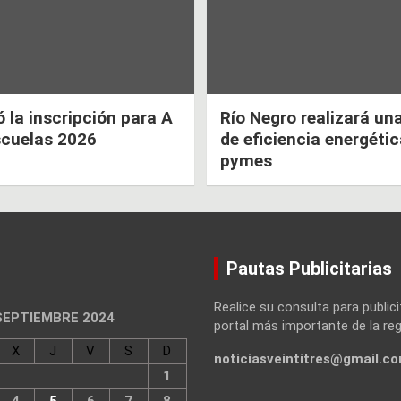
la inscripción para A
Río Negro realizará un
scuelas 2026
de eficiencia energéti
pymes
Pautas Publicitarias
Realice su consulta para publici
SEPTIEMBRE 2024
portal más importante de la reg
X
J
V
S
D
noticiasveintitres@gmail.c
1