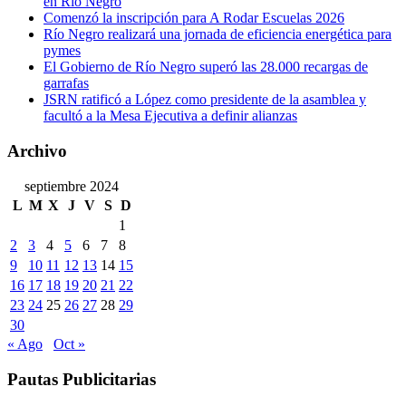
en Río Negro
Comenzó la inscripción para A Rodar Escuelas 2026
Río Negro realizará una jornada de eficiencia energética para
pymes
El Gobierno de Río Negro superó las 28.000 recargas de
garrafas
JSRN ratificó a López como presidente de la asamblea y
facultó a la Mesa Ejecutiva a definir alianzas
Archivo
septiembre 2024
L
M
X
J
V
S
D
1
2
3
4
5
6
7
8
9
10
11
12
13
14
15
16
17
18
19
20
21
22
23
24
25
26
27
28
29
30
« Ago
Oct »
Pautas Publicitarias