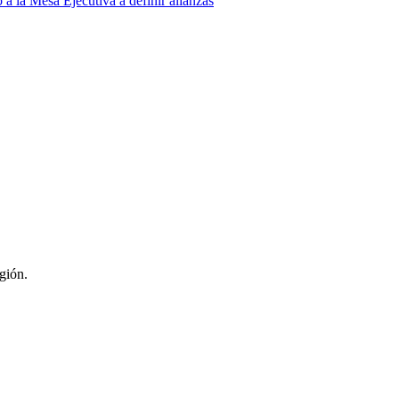
a la Mesa Ejecutiva a definir alianzas
egión.