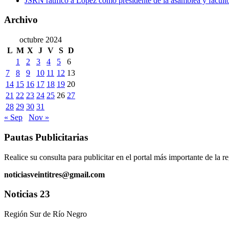
JSRN ratificó a López como presidente de la asamblea y facultó 
Archivo
octubre 2024
L
M
X
J
V
S
D
1
2
3
4
5
6
7
8
9
10
11
12
13
14
15
16
17
18
19
20
21
22
23
24
25
26
27
28
29
30
31
« Sep
Nov »
Pautas Publicitarias
Realice su consulta para publicitar en el portal más importante de la r
noticiasveintitres@gmail.com
Noticias 23
Región Sur de Río Negro