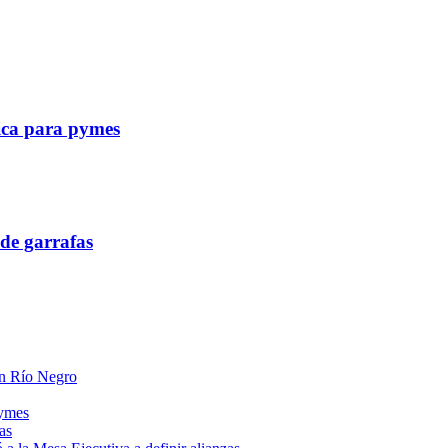
tica para pymes
de garrafas
 en Río Negro
pymes
as