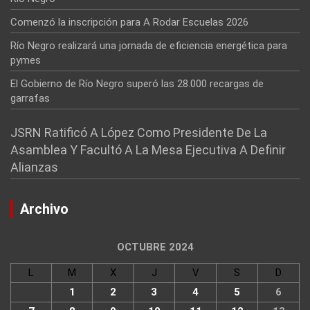
Comenzó la inscripción para A Rodar Escuelas 2026
Río Negro realizará una jornada de eficiencia energética para
pymes
El Gobierno de Río Negro superó las 28.000 recargas de
garrafas
JSRN Ratificó A López Como Presidente De La
Asamblea Y Facultó A La Mesa Ejecutiva A Definir
Alianzas
Archivo
OCTUBRE 2024
L
M
X
J
V
S
D
1
2
3
4
5
6