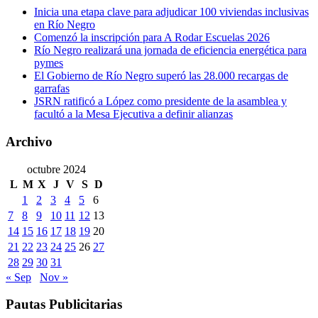
Inicia una etapa clave para adjudicar 100 viviendas inclusivas
en Río Negro
Comenzó la inscripción para A Rodar Escuelas 2026
Río Negro realizará una jornada de eficiencia energética para
pymes
El Gobierno de Río Negro superó las 28.000 recargas de
garrafas
JSRN ratificó a López como presidente de la asamblea y
facultó a la Mesa Ejecutiva a definir alianzas
Archivo
octubre 2024
L
M
X
J
V
S
D
1
2
3
4
5
6
7
8
9
10
11
12
13
14
15
16
17
18
19
20
21
22
23
24
25
26
27
28
29
30
31
« Sep
Nov »
Pautas Publicitarias