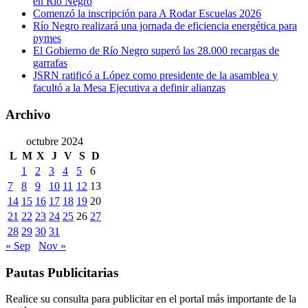
en Río Negro
Comenzó la inscripción para A Rodar Escuelas 2026
Río Negro realizará una jornada de eficiencia energética para
pymes
El Gobierno de Río Negro superó las 28.000 recargas de
garrafas
JSRN ratificó a López como presidente de la asamblea y
facultó a la Mesa Ejecutiva a definir alianzas
Archivo
octubre 2024
L
M
X
J
V
S
D
1
2
3
4
5
6
7
8
9
10
11
12
13
14
15
16
17
18
19
20
21
22
23
24
25
26
27
28
29
30
31
« Sep
Nov »
Pautas Publicitarias
Realice su consulta para publicitar en el portal más importante de la