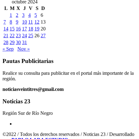
octubre 2024
L
M
X
J
V
S
D
1
2
3
4
5
6
7
8
9
10
11
12
13
14
15
16
17
18
19
20
21
22
23
24
25
26
27
28
29
30
31
« Sep
Nov »
Pautas Publicitarias
Realice su consulta para publicitar en el portal más importante de la
región.
noticiasveintitres@gmail.com
Noticias 23
Región Sur de Río Negro
©2022 / Todos los derechos reservados / Noticias 23 / Desarrollado