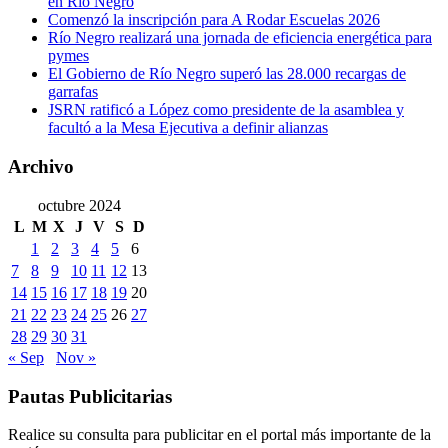
en Río Negro
Comenzó la inscripción para A Rodar Escuelas 2026
Río Negro realizará una jornada de eficiencia energética para
pymes
El Gobierno de Río Negro superó las 28.000 recargas de
garrafas
JSRN ratificó a López como presidente de la asamblea y
facultó a la Mesa Ejecutiva a definir alianzas
Archivo
octubre 2024
L
M
X
J
V
S
D
1
2
3
4
5
6
7
8
9
10
11
12
13
14
15
16
17
18
19
20
21
22
23
24
25
26
27
28
29
30
31
« Sep
Nov »
Pautas Publicitarias
Realice su consulta para publicitar en el portal más importante de la