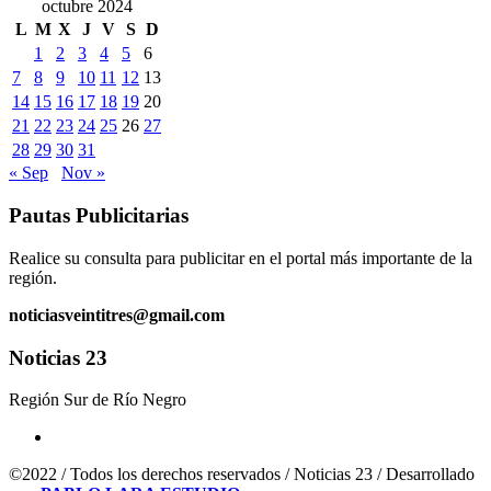
octubre 2024
L
M
X
J
V
S
D
1
2
3
4
5
6
7
8
9
10
11
12
13
14
15
16
17
18
19
20
21
22
23
24
25
26
27
28
29
30
31
« Sep
Nov »
Pautas Publicitarias
Realice su consulta para publicitar en el portal más importante de la
región.
noticiasveintitres@gmail.com
Noticias 23
Región Sur de Río Negro
©2022 / Todos los derechos reservados / Noticias 23 / Desarrollado