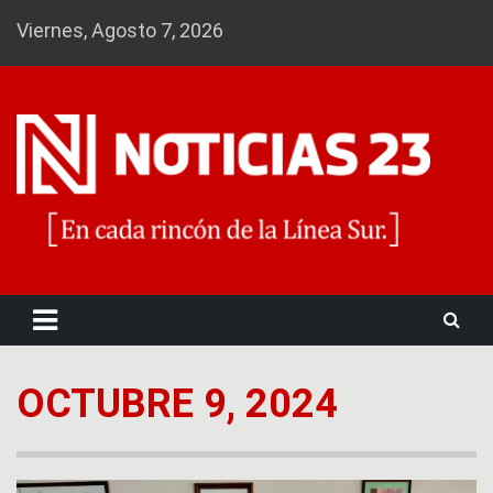
Skip
Viernes, Agosto 7, 2026
to
content
Noticias 23
OCTUBRE 9, 2024